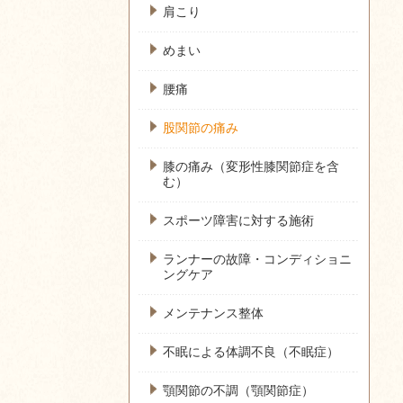
肩こり
めまい
腰痛
股関節の痛み
膝の痛み（変形性膝関節症を含
む）
スポーツ障害に対する施術
ランナーの故障・コンディショニ
ングケア
メンテナンス整体
不眠による体調不良（不眠症）
顎関節の不調（顎関節症）