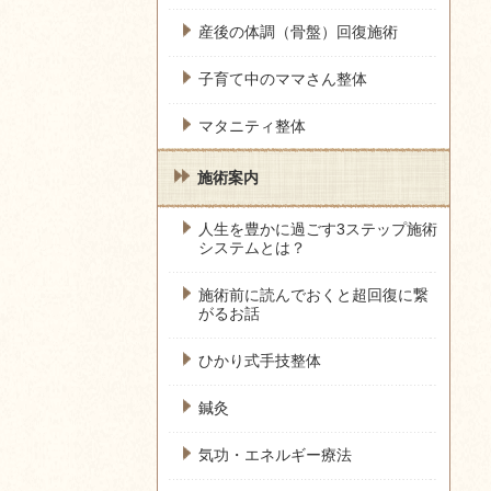
産後の体調（骨盤）回復施術
子育て中のママさん整体
マタニティ整体
施術案内
人生を豊かに過ごす3ステップ施術
システムとは？
施術前に読んでおくと超回復に繋
がるお話
ひかり式手技整体
鍼灸
気功・エネルギー療法