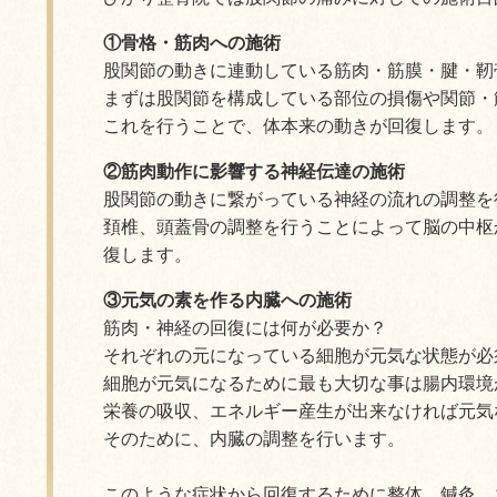
①骨格・筋肉への施術
股関節の動きに連動している筋肉・筋膜・腱・靭
まずは股関節を構成している部位の損傷や関節・
これを行うことで、体本来の動きが回復します。
②筋肉動作に影響する神経伝達の施術
股関節の動きに繋がっている神経の流れの調整を
頚椎、頭蓋骨の調整を行うことによって脳の中枢
復します。
③元気の素を作る内臓への施術
筋肉・神経の回復には何が必要か？
それぞれの元になっている細胞が元気な状態が必
細胞が元気になるために最も大切な事は腸内環境
栄養の吸収、エネルギー産生が出来なければ元気
そのために、内臓の調整を行います。
このような症状から回復するために整体、鍼灸、