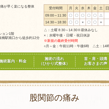
腰痛が早く楽になる整体
受付時間
月
火
水
木
金
土
09:00～11:30
〇
〇
〇
〇
〇
△
14:30～18:30
〇
〇
×
〇
〇
×
△：
土曜 8:30～14:30※昼休みなし
ンション1階
×：水曜午後・日曜・祝日休診
板橋駅南口から徒歩約12分
※新規の最終受付時間
○月～金：午前11時・午後6時 △土：14
施術の流れ
首・肩・頭痛
施術案内・料金
（ひかり式整体）
お客さまの声
股関節の痛み