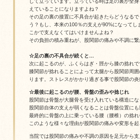
して立っています。立っている時は足の裏が全身
えていることになりますよね？
その足の裏の接置に不具合が起きたらどうなるで
う？もし、本来の100％の支えが90%になって
こかで支えなくてはいけませんよね？
その負担の積み重ねが、股関節の痛みや不調に繋
☆足の裏の不具合が続くと…
次に起こるのが、ふくらはぎ・脛から膝の捻れで
膝関節が捻れることによって太腿から股関節周囲
ります。ストレスがかかり過ぎる事で股関節の炎
☆最後に起こるのが腰、骨盤の歪みや捻じれ
股関節は骨盤が大腿骨を受け入れている構造にな
股関節自体の支えが弱くなることは骨盤位置にも
最終的に骨盤の上に乗っている腰（腰椎）の捻れ
このような様々な理由が股関節の痛みや変形を起
当院では股関節の痛みや不調の原因を足元から支