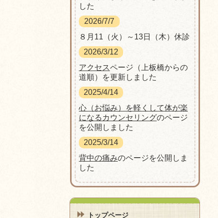
した
2026/7/7
８月11（火）～13日（木）休診
2026/3/12
アクセス
ページ（上板橋からの
道順）を更新しました
2025/4/14
心（お悩み）を軽くして体が楽
になるカウンセリング
のページ
を公開しました
2025/3/14
背中の痛み
のページを公開しま
した
トップページ