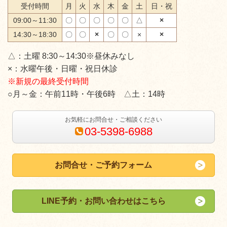
受付時間
月
火
水
木
金
土
日・祝
09:00～11:30
〇
〇
〇
〇
〇
△
×
14:30～18:30
〇
〇
×
〇
〇
×
×
△：
土曜 8:30～14:30※昼休みなし
×：水曜午後・日曜・祝日休診
※新規の最終受付時間
○月～金：午前11時・午後6時 △土：14時
お気軽にお問合せ・ご相談ください
03-5398-6988
お問合せ・ご予約フォーム
LINE予約・お問い合わせはこちら