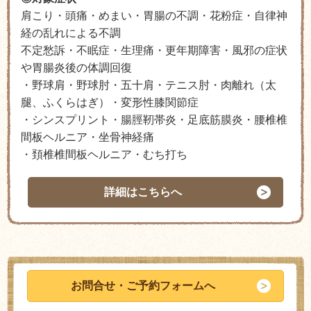
肩こり・頭痛・めまい・胃腸の不調・花粉症・自律神
経の乱れによる不調
不定愁訴・不眠症・生理痛・更年期障害・風邪の症状
や胃腸炎後の体調回復
・野球肩
・
野球肘
・五十肩・テニス肘
・肉離れ（太
腿、ふくらはぎ）・変形性膝関節症
・シンスプリント・腸脛靭帯炎
・足底筋膜炎・腰椎椎
間板ヘルニア・坐骨神経痛
・頚椎椎間板ヘルニア・むち打ち
詳細はこちらへ
お問合せ・ご予約フォームへ