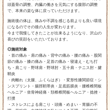
頭蓋骨の調整、内臓の働きを元気にする腹部の調整
で、本来の楽な体に戻っていただけます。
施術後の体は、痛みや不調を感じる前よりも良い環境
になるのでその後の人生が変わります。
今まで我慢してきたことが出来るようになり、沢山の
喜びの笑顔をいただいております。
◎施術対象
・首の痛み・肩の痛み・背中の痛み・腰の痛み・股関
節の痛み・膝の痛み・足首の痛み
・寝違え・むち打
ち
・肩こり・野球肩・野球肘・五十肩・テニス肘
・腱
鞘炎
・肉離れ（太腿、ふくらはぎ）・変形性膝関節症・シ
ンスプリント・腸脛靭帯炎
・足底筋膜炎・腰椎椎間板
ヘルニア・坐骨神経痛・頚椎椎間板ヘルニア・捻挫・
打撲
・ストレスによる肩こり・頭痛・めまい・胃腸の不